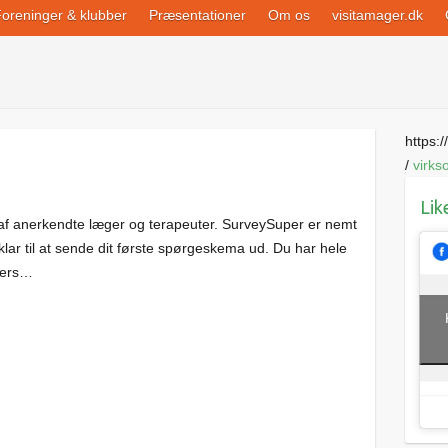
oreninger & klubber
Præsentationer
Om os
visitamager.dk
https://
/
virk
Lik
af anerkendte læger og terapeuter. SurveySuper er nemt
 klar til at sende dit første spørgeskema ud. Du har hele
nters…