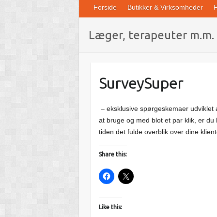
Forside
Butikker & Virksomheder
F
Læger, terapeuter m.m.
SurveySuper
– eksklusive spørgeskemaer udviklet 
at bruge og med blot et par klik, er du
tiden det fulde overblik over dine klie
Share this:
Like this: