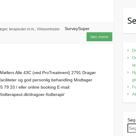
Se
SurveySuper
æger, terapeuter m.m.
,
Virksomheder
læs mere
Dr
Om
lø
Hj
P.Møllers Alle 43C (ved ProTreatment) 2791 Dragør
ge
faciliteter og god personlig behandling Modtager
Fa
95 79 33 / eller online booking E-mail:
Ak
fodterapeut.dk/dragoer-fodterapi/
Søg