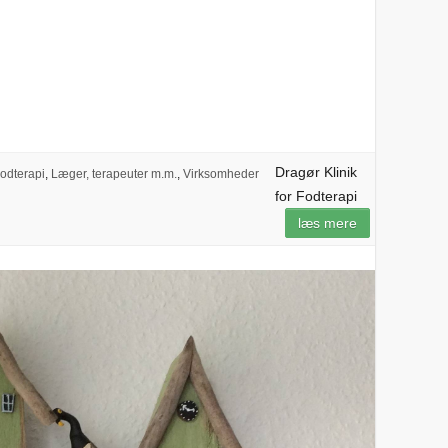
Dragør Klinik
odterapi
,
Læger, terapeuter m.m.
,
Virksomheder
for Fodterapi
læs mere