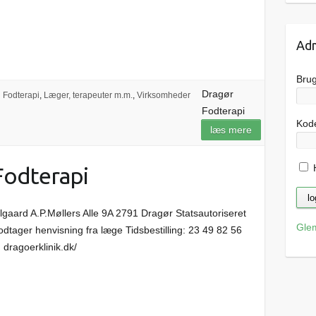
Adm
Bru
Dragør
Fodterapi
,
Læger, terapeuter m.m.
,
Virksomheder
Fodterapi
Kod
læs mere
H
 Fodterapi
lgaard A.P.Møllers Alle 9A 2791 Dragør Statsautoriseret
Gle
tager henvisning fra læge Tidsbestilling: 23 49 82 56
dragoerklinik.dk/