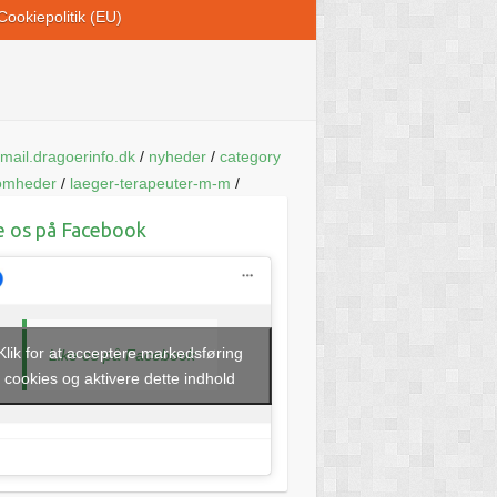
Cookiepolitik (EU)
mail.dragoerinfo.dk
/
nyheder
/
category
somheder
/
laeger-terapeuter-m-m
/
e os på Facebook
Klik for at acceptere markedsføring
Like os på Facebook
cookies og aktivere dette indhold