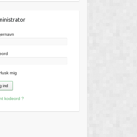
inistrator
gernavn
eord
usk mig
mt kodeord ?