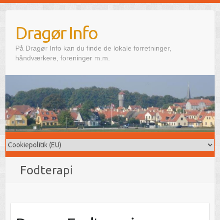
Skip
to
Dragør Info
content
På Dragør Info kan du finde de lokale forretninger,
håndværkere, foreninger m.m.
Fodterapi