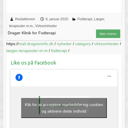
Redaktionen
6. januar 2020
Fodterapi
,
Læger,
terapeuter m.m.
,
Virksomheder
Dragør Klinik for Fodterapi
læs mere
https://
mail.dragoerinfo.dk
/
nyheder
/
category
/
virksomheder
/
laeger-terapeuter-m-m
/
fodterapi
/
Like os på Facebook
Klik for at acceptere markedsføring cookies
Like os på Facebook
og aktivere dette indhold