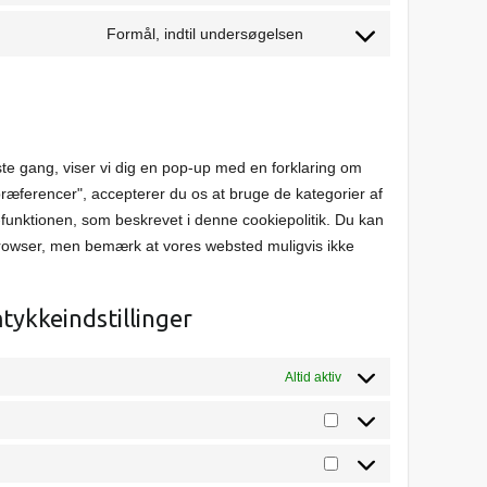
to
google-
Formål, indtil undersøgelsen
Consent
service
fonts
to
facebook
service
diverse
te gang, viser vi dig en pop-up med en forklaring om
ræferencer", accepterer du os at bruge de kategorier af
-funktionen, som beskrevet i denne cookiepolitik. Du kan
 browser, men bemærk at vores websted muligvis ikke
tykkeindstillinger
Altid aktiv
Statistikker
Marketing