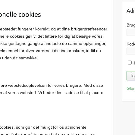
Adm
onelle cookies
Bru
 webstedet fungerer korrekt, og at dine brugerpræferencer
nelle cookies gør vi det lettere for dig at besøge vores
kke gentagne gange at indtaste de samme oplysninger,
Kod
ksempel forbliver varerne i din indkøbskurv, indtil du
es uden dit samtykke.
H
timere webstedsoplevelsen for vores brugere. Med disse
Gle
n af ​​vores websted. Vi beder din tilladelse til at placere
ookies, som gør det muligt for os at indhente
er. Det sker på baggrund af en profil, som vi har