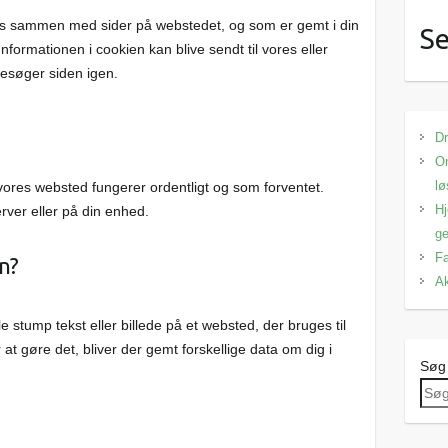
endes sammen med sider på webstedet, og som er gemt i din
Se
formationen i cookien kan blive sendt til vores eller
besøger siden igen.
Dr
Om
lø
 vores websted fungerer ordentligt og som forventet.
Hj
rver eller på din enhed.
ge
Fa
n?
Ak
lle stump tekst eller billede på et websted, der bruges til
at gøre det, bliver der gemt forskellige data om dig i
Søg