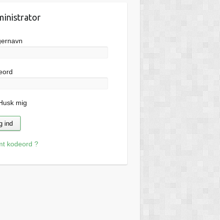
inistrator
gernavn
eord
usk mig
mt kodeord ?