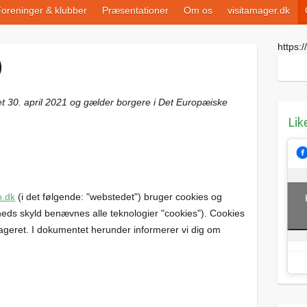
oreninger & klubber
Præsentationer
Om os
visitamager.dk
https://
)
et 30. april 2021 og gælder borgere i Det Europæiske
Lik
o.dk
(i det følgende: "webstedet") bruger cookies og
heds skyld benævnes alle teknologier "cookies"). Cookies
gageret. I dokumentet herunder informerer vi dig om