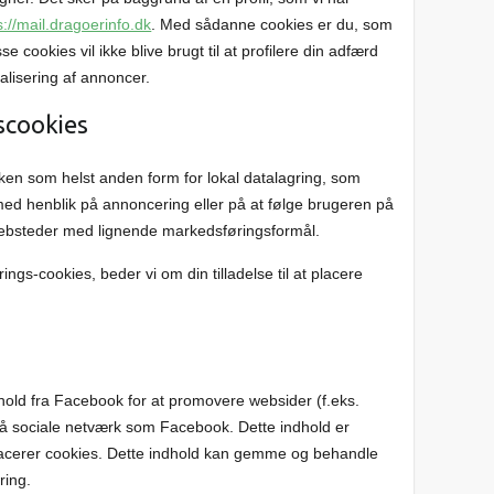
s://mail.dragoerinfo.dk
. Med sådanne cookies er du, som
se cookies vil ikke blive brugt til at profilere din adfærd
alisering af annoncer.
scookies
ilken som helst anden form for lokal datalagring, som
 med henblik på annoncering eller på at følge brugeren på
 websteder med lignende markedsføringsformål.
gs-cookies, beder vi om din tilladelse til at placere
hold fra Facebook for at promovere websider (f.eks.
t") på sociale netværk som Facebook. Dette indhold er
lacerer cookies. Dette indhold kan gemme og behandle
ring.