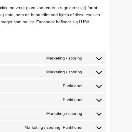
ociale netværk (som kan ændres regelmæssigt) for at
e) data, som de behandler ved hjælp af disse cookies.
 meget som muligt. Facebook befinder sig i USA.
Marketing / sporing
Consent
to
Marketing / sporing
Consent
service
to
google-
Funktionel
Consent
service
ads-
to
google-
optimization
Funktionel
Consent
service
ads
to
complianz
Marketing / sporing
Consent
service
to
wordpress
Marketing / sporing, Funktionel
Consent
service