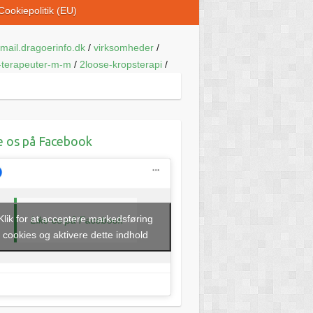
Cookiepolitik (EU)
mail.dragoerinfo.dk
/
virksomheder
/
-terapeuter-m-m
/
2loose-kropsterapi
/
e os på Facebook
Klik for at acceptere markedsføring
Like os på Facebook
cookies og aktivere dette indhold