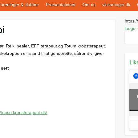
oreninger & klubber
Præsentationer
Om os
visitamager.dk
https://
pi
laeger
ør, Reiki healer, EFT terapeut og Totum kropsterapeut.
kekroppen er istand til at genoprette, såfremt vi giver
Lik
nnett
2loose.kropsterapeut.dk/