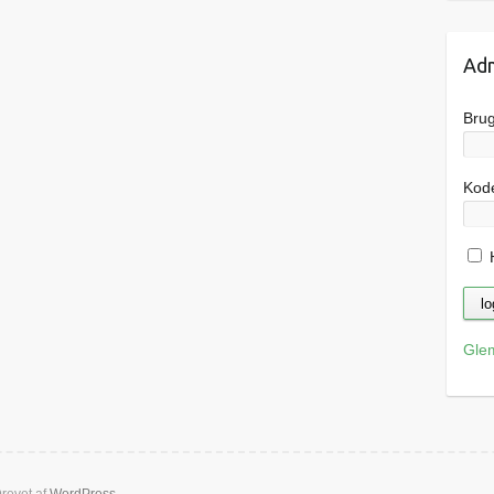
Adm
Bru
Kod
H
Gle