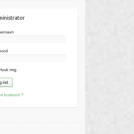
inistrator
gernavn
eord
usk mig
mt kodeord ?