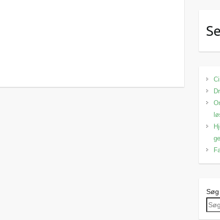
Se
Ci
Dr
Om
lø
Hj
ge
Fa
Søg