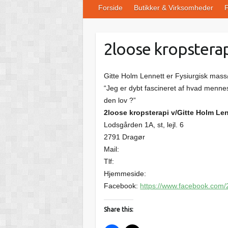
Forside
Butikker & Virksomheder
F
2loose kropstera
Gitte Holm Lennett er Fysiurgisk mass
“Jeg er dybt fascineret af hvad mennes
den lov ?”
2loose kropsterapi v/Gitte Holm Le
Lodsgården 1A, st, lejl. 6
2791 Dragør
Mail:
Tlf:
Hjemmeside:
Facebook:
https://www.facebook.com/
Share this: