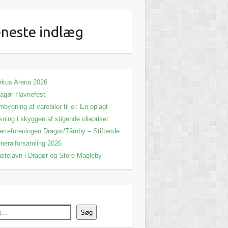
neste indlæg
rkus Arena 2026
agør Havnefest
bygning af varebiler til el: En oplagt
sning i skyggen af stigende oliepriser
erteforeningen Dragør/Tårnby – Stiftende
neralforsamling 2026
stelavn i Dragør og Store Magleby
Søg