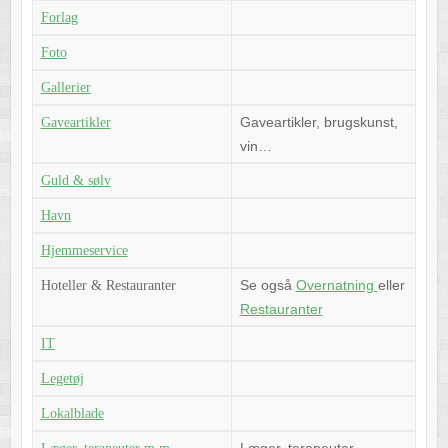
Forlag
Foto
Gallerier
Gaveartikler, brugskunst,
Gaveartikler
vin…
Guld & sølv
Havn
Hjemmeservice
Se også
Overnatning
eller
Hoteller & Restauranter
Restauranter
IT
Legetøj
Lokalblade
Læger, terapeuter,