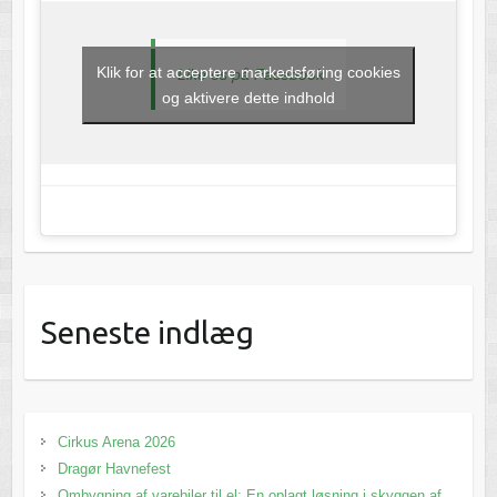
Klik for at acceptere markedsføring cookies
Like os på Facebook
og aktivere dette indhold
Seneste indlæg
Cirkus Arena 2026
Dragør Havnefest
Ombygning af varebiler til el: En oplagt løsning i skyggen af