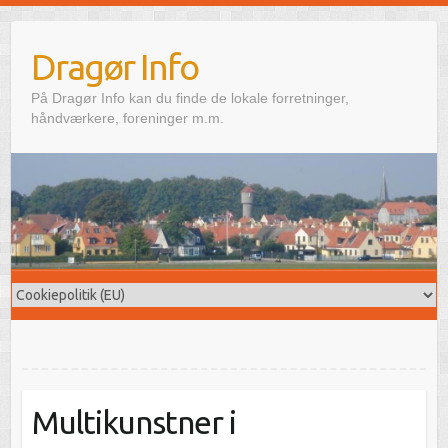
Skip
to
Dragør Info
content
På Dragør Info kan du finde de lokale forretninger,
håndværkere, foreninger m.m.
Multikunstner i