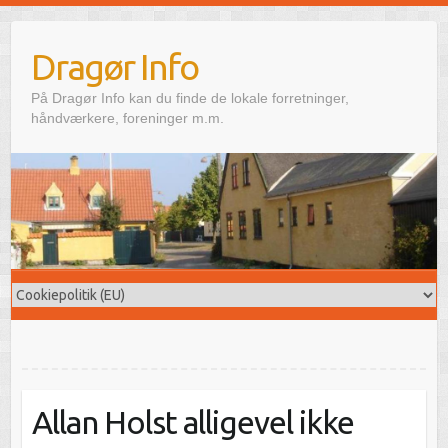
Skip
to
Dragør Info
content
På Dragør Info kan du finde de lokale forretninger,
håndværkere, foreninger m.m.
Allan Holst alligevel ikke