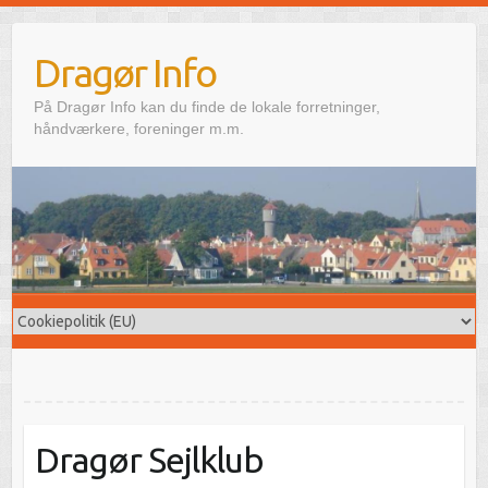
Skip
to
Dragør Info
content
På Dragør Info kan du finde de lokale forretninger,
håndværkere, foreninger m.m.
Dragør Sejlklub