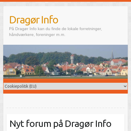
Skip
to
Dragør Info
content
På Dragør Info kan du finde de lokale forretninger,
håndværkere, foreninger m.m.
Nyt forum på Dragør Info