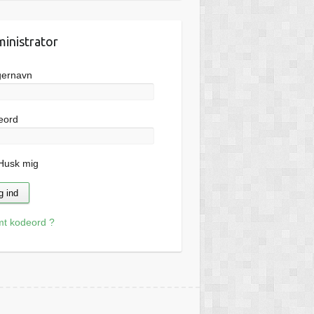
inistrator
gernavn
eord
usk mig
mt kodeord ?