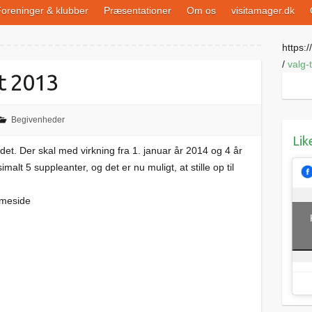
oreninger & klubber
Præsentationer
Om os
visitamager.dk
https://
/
valg-
et 2013
Begivenheder
Lik
erådet. Der skal med virkning fra 1. januar år 2014 og 4 år
t 5 suppleanter, og det er nu muligt, at stille op til
meside