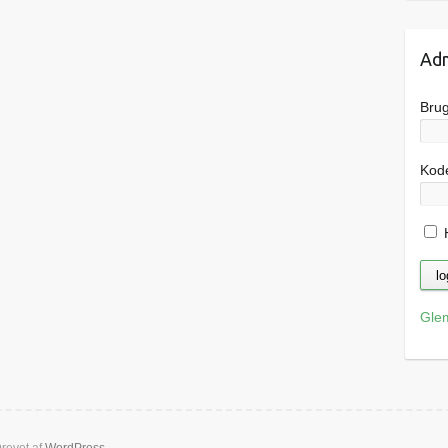
Adm
Bru
Kod
H
Gle