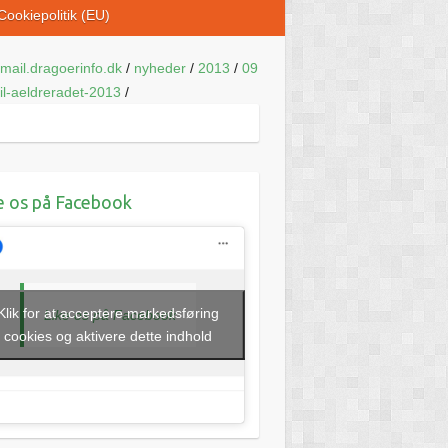
Cookiepolitik (EU)
mail.dragoerinfo.dk
/
nyheder
/
2013
/
09
til-aeldreradet-2013
/
e os på Facebook
Klik for at acceptere markedsføring
Like os på Facebook
cookies og aktivere dette indhold