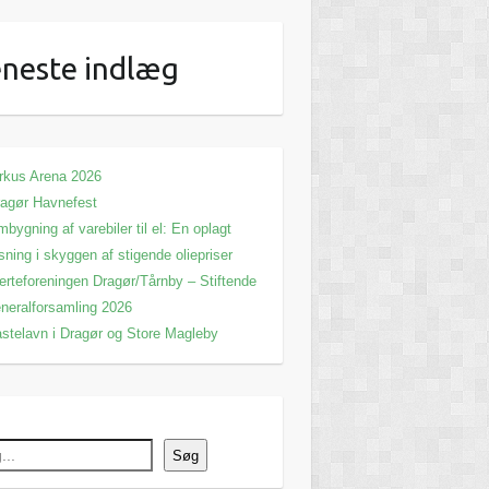
neste indlæg
rkus Arena 2026
agør Havnefest
bygning af varebiler til el: En oplagt
sning i skyggen af stigende oliepriser
erteforeningen Dragør/Tårnby – Stiftende
neralforsamling 2026
stelavn i Dragør og Store Magleby
Søg