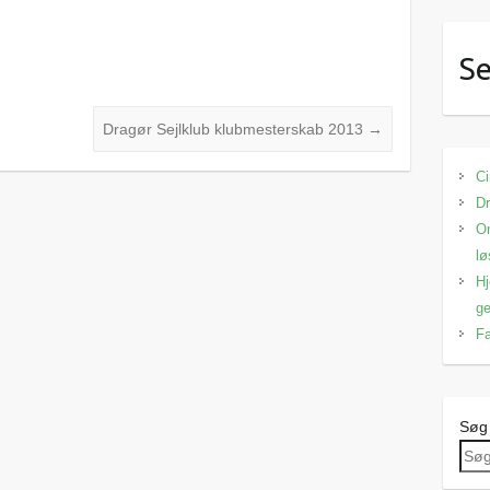
Se
Dragør Sejlklub klubmesterskab 2013
→
Ci
Dr
Om
lø
Hj
ge
Fa
Søg