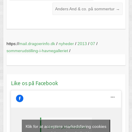
Anders And & co. på sommertur
→
https://
mail.dragoerinfo.dk
/
nyheder
/
2013
/
07
/
sommerudstilling-i-havnegalleriet
/
Like os på Facebook
Klik for at acceptere markedsføring cookies
Like os på Facebook