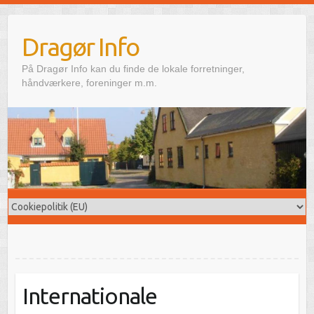
Skip
to
Dragør Info
content
På Dragør Info kan du finde de lokale forretninger,
håndværkere, foreninger m.m.
Internationale