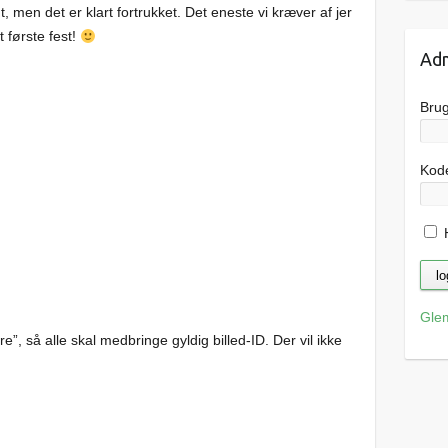
 men det er klart fortrukket. Det eneste vi kræver af jer
t første fest!
Adm
Bru
Kod
H
Gle
e”, så alle skal medbringe gyldig billed-ID. Der vil ikke