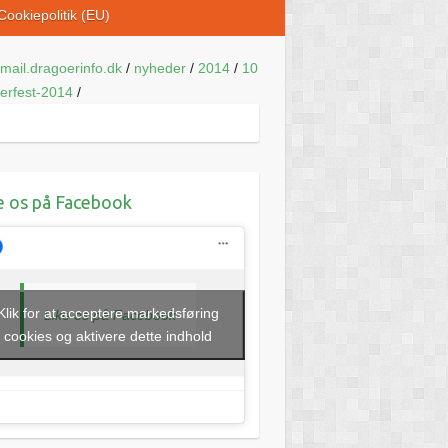
Cookiepolitik (EU)
mail.dragoerinfo.dk
/
nyheder
/
2014
/
10
erfest-2014
/
e os på Facebook
Klik for at acceptere markedsføring
Like os på Facebook
cookies og aktivere dette indhold