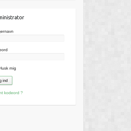
inistrator
gernavn
eord
usk mig
mt kodeord ?