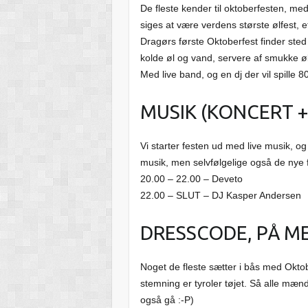
De fleste kender til oktoberfesten, me
siges at være verdens største ølfest,
Dragørs første Oktoberfest finder sted
kolde øl og vand, servere af smukke ø
Med live band, og en dj der vil spille 8
MUSIK (KONCERT +
Vi starter festen ud med live musik, og 
musik, men selvfølgelige også de nye f
20.00 – 22.00 – Deveto
22.00 – SLUT – DJ Kasper Andersen
DRESSCODE, PÅ 
Noget de fleste sætter i bås med Okto
stemning er tyroler tøjet. Så alle mæn
også gå :-P)