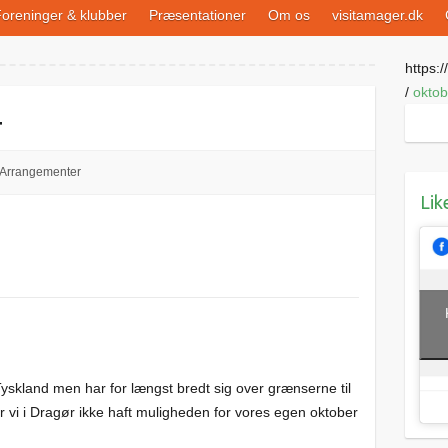
oreninger & klubber
Præsentationer
Om os
visitamager.dk
https://
/
oktob
4
Arrangementer
Lik
Tyskland men har for længst bredt sig over grænserne til
vi i Dragør ikke haft muligheden for vores egen oktober