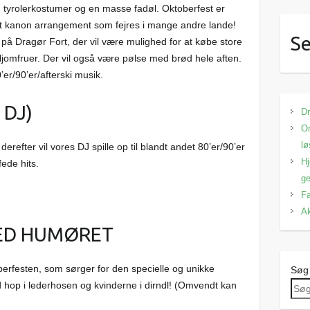
d tyrolerkostumer og en masse fadøl. Oktoberfest er
 et kanon arrangement som fejres i mange andre lande!
Se
 på Dragør Fort, der vil være mulighed for at købe store
ljomfruer. Der vil også være pølse med brød hele aften.
0’er/90’er/afterski musik.
 DJ)
Dr
Om
lø
derefter vil vores DJ spille op til blandt andet 80’er/90’er
Hj
ede hits.
ge
Fa
Ak
MED HUMØRET
berfesten, som sørger for den specielle og unikke
Søg
d hop i lederhosen og kvinderne i dirndl! (Omvendt kan