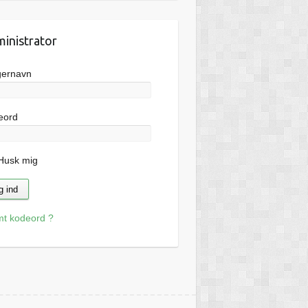
inistrator
gernavn
eord
usk mig
mt kodeord ?