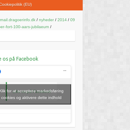
Cookiepolitik (EU)
mail.dragoerinfo.dk
/
nyheder
/
2014
/
09
er-fort-100-aars-jubilaeum
/
e os på Facebook
Klik for at acceptere markedsføring
Like os på Facebook
cookies og aktivere dette indhold