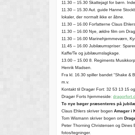
11.30 – 15.30 Skattejagt for børn. Ind
11.30 – 15.30 Aut. guide Hanne Stock
lokaler, der normalt ikke er åbne.
11.30 – 16.00 Forfatterne Claus Ehle
11.30 – 16.00 Nye, ældre film om Dragø
11.30 – 16.00 Marinehjemmeværn, Kysta
11.45 – 16.00 Jubilæumspriser: Spareri
Kaffe/Te og jubilæumslagkage.
13.00 – 15.00 8. Regiments Musikkorp
Henrik Madsen.
Fra kl. 16.30 spiller bandet “Shake & B
m.v.
Kontakt til Dragør Fort: 32 53 13 15 o
Dragør Forts hjemmeside:
dragorfort.
To nye bøger præsenteres på jubi
Claus Ehlers skriver bogen
Amager i 
Tom Wismann skriver bogen om
Dragø
Peter Thorning Christensen og Dines B
fotos/tegninger.