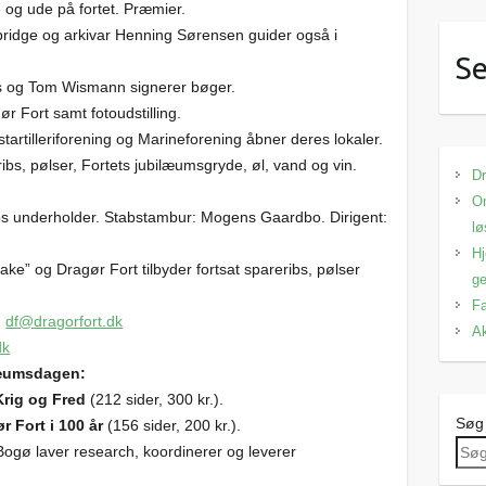
e og ude på fortet. Præmier.
bridge og arkivar Henning Sørensen guider også i
Se
rs og Tom Wismann signerer bøger.
r Fort samt fotoudstilling.
rtilleriforening og Marineforening åbner deres lokaler.
bs, pølser, Fortets jubilæumsgryde, øl, vand og vin.
Dr
Om
s underholder. Stabstambur: Mogens Gaardbo. Dirigent:
lø
Hj
ake” og Dragør Fort tilbyder fortsat spareribs, pølser
ge
Fa
g
df@dragorfort.dk
Ak
dk
læumsdagen:
Krig og Fred
(212 sider, 300 kr.).
Søg
r Fort i 100 år
(156 sider, 200 kr.).
ogø laver research, koordinerer og leverer