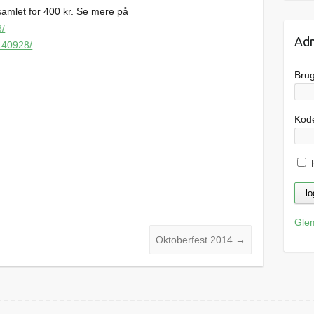
amlet for 400 kr. Se mere på
8/
Adm
140928/
Bru
Kod
H
Gle
Oktoberfest 2014
→