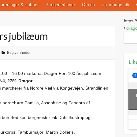
oreninger & klubber
Præsentationer
Om os
visitamager.dk
https://
/
drago
rs jubilæum
Begivenheder
Lik
.00 – 16.00 markeres Dragør Fort 100 års jubilæum
4, 2791 Dragør:
marcherer fra Nordre Væl via Kongevejen, Strandlinien
uds børnebørn Camilla, Josephine og Feodora af
orben Bødtker, borgmester Eik Dahl Bidstrup og
urkorps. Tamburmajor: Martin Dolleris.