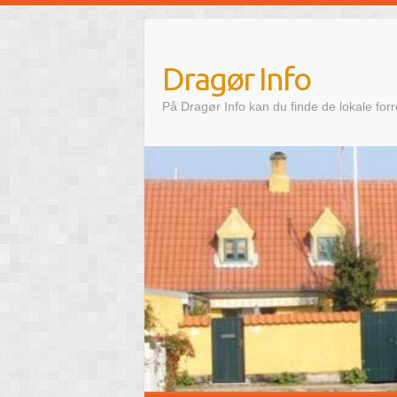
Skip
to
content
Dragør Info
På Dragør Info kan du finde de lokale for