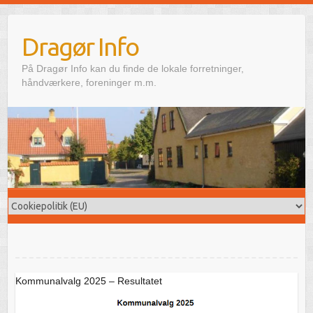
Skip
to
Dragør Info
content
På Dragør Info kan du finde de lokale forretninger,
håndværkere, foreninger m.m.
Kommunalvalg 2025 – Resultatet