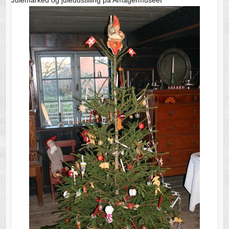
Julemarked og juleudstilling på Amagermuseet