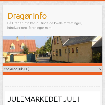
Skip
to
Dragør Info
content
På Dragør Info kan du finde de lokale forretninger,
håndværkere, foreninger m.m.
JULEMARKEDET JUL I