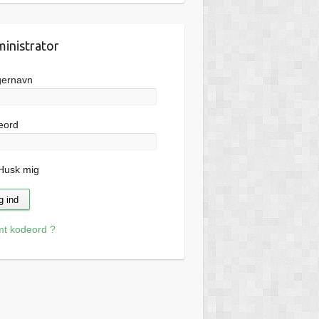
inistrator
gernavn
eord
usk mig
mt kodeord ?