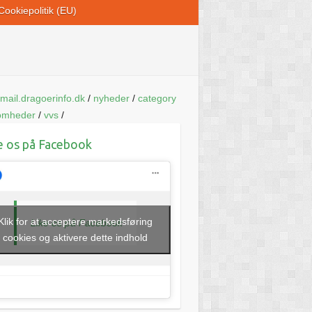
Cookiepolitik (EU)
mail.dragoerinfo.dk
/
nyheder
/
category
somheder
/
vvs
/
e os på Facebook
Klik for at acceptere markedsføring
Like os på Facebook
cookies og aktivere dette indhold