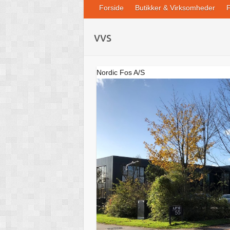
Forside
Butikker & Virksomheder
F
vvs
Nordic Fos A/S