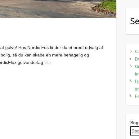
Se
af gulve! Hos Nordic Fos finder du et bredt udvalg af
Ci
din bolig, så du kan skabe en mere behagelig og
Dr
NordicFlex gulvunderlag til…
Om
lø
Hj
ge
Fa
Søg