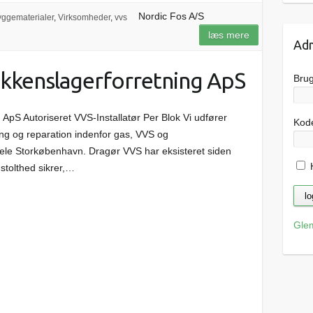
Nordic Fos A/S
yggematerialer
,
Virksomheder
,
vvs
læs mere
Adm
ikkenslagerforretning ApS
Bru
ApS Autoriseret VVS-Installatør Per Blok Vi udfører
Kod
ring og reparation indenfor gas, VVS og
hele Storkøbenhavn. Dragør VVS har eksisteret siden
H
stolthed sikrer,…
Gle