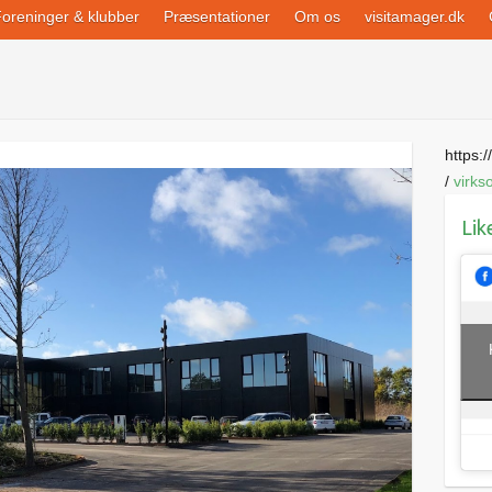
oreninger & klubber
Præsentationer
Om os
visitamager.dk
https://
/
virk
Lik