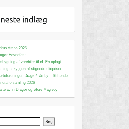
neste indlæg
rkus Arena 2026
agør Havnefest
bygning af varebiler til el: En oplagt
sning i skyggen af stigende oliepriser
erteforeningen Dragør/Tårnby – Stiftende
neralforsamling 2026
stelavn i Dragør og Store Magleby
Søg