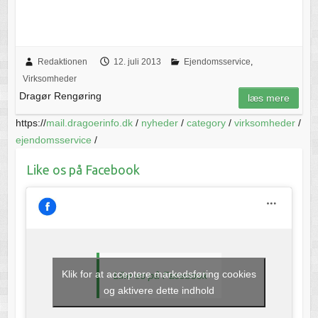
Redaktionen
12. juli 2013
Ejendomsservice
,
Virksomheder
Dragør Rengøring
læs mere
https://
mail.dragoerinfo.dk
/
nyheder
/
category
/
virksomheder
/
ejendomsservice
/
Like os på Facebook
Klik for at acceptere markedsføring cookies
Like os på Facebook
og aktivere dette indhold