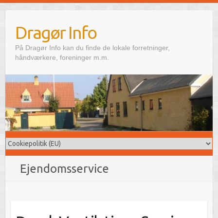
Skip
to
Dragør Info
content
På Dragør Info kan du finde de lokale forretninger,
håndværkere, foreninger m.m.
Ejendomsservice