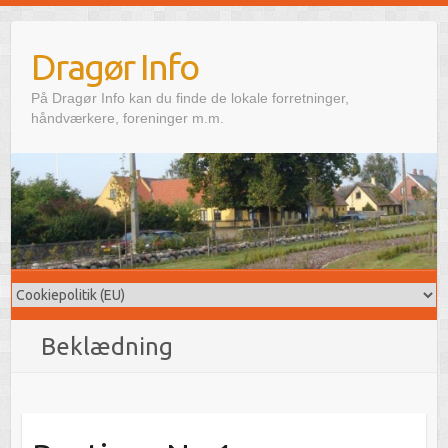
Skip
to
Dragør Info
content
På Dragør Info kan du finde de lokale forretninger,
håndværkere, foreninger m.m.
Beklædning