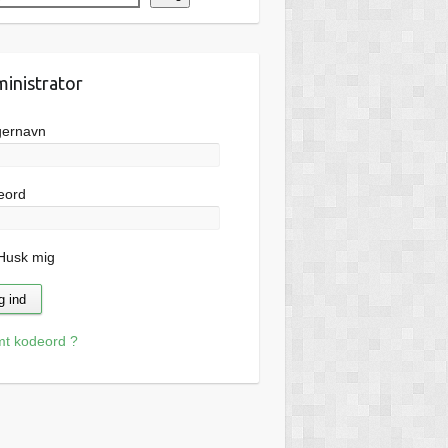
inistrator
gernavn
eord
usk mig
mt kodeord ?