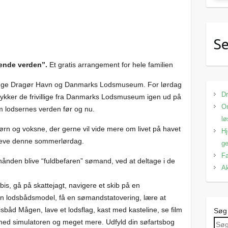
Se
ende verden”.
Et gratis arrangement for hele familien
besøge Dragør Havn og Danmarks Lodsmuseum. For lørdag
Dr
0 rykker de frivillige fra Danmarks Lodsmuseum igen ud på
Om
om lodsernes verden før og nu.
lø
ørn og voksne, der gerne vil vide mere om livet på havet
Hj
opleve denne sommerlørdag.
ge
Fa
hånden blive “fuldbefaren” sømand, ved at deltage i de
Ak
bis, gå på skattejagt, navigere et skib på en
en lodsbådsmodel, få en sømandstatovering, lære at
sbåd Mågen, lave et lodsflag, kast med kasteline, se film
Søg
 med simulatoren og meget mere. Udfyld din søfartsbog