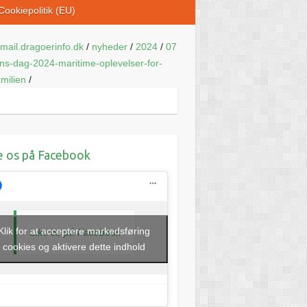
Cookiepolitik (EU)
mail.dragoerinfo.dk
/
nyheder
/
2024
/
07
ns-dag-2024-maritime-oplevelser-for-
amilien
/
e os på Facebook
Klik for at acceptere markedsføring
Like os på Facebook
cookies og aktivere dette indhold