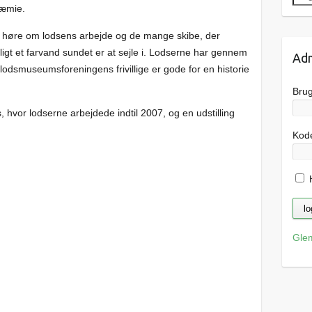
ræmie.
t høre om lodsens arbejde og de mange skibe, der
gt et farvand sundet er at sejle i. Lodserne har gennem
Adm
 lodsmuseumsforeningens frivillige er gode for en historie
Bru
 hvor lodserne arbejdede indtil 2007, og en udstilling
Kod
H
Gle