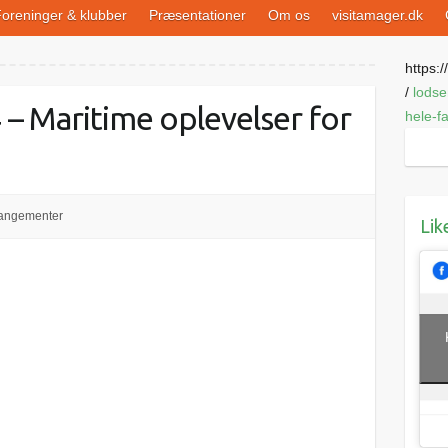
oreninger & klubber
Præsentationer
Om os
visitamager.dk
https://
/
lodse
– Maritime oplevelser for
hele-f
angementer
Lik