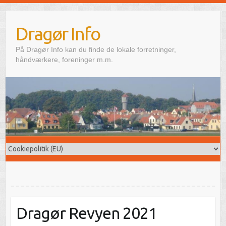
Skip
to
Dragør Info
content
På Dragør Info kan du finde de lokale forretninger,
håndværkere, foreninger m.m.
Dragør Revyen 2021