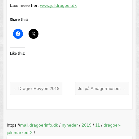
Læs mere her:
www.julidragoer.dk
Share this:
Like this:
←
Dragør Revyen 2019
Jul på Amagermuseet
→
https://
mail.dragoerinfo.dk
/
nyheder
/
2019
/
11
/
dragoer-
julemarked-2
/