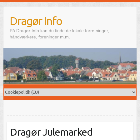
Skip
to
Dragør Info
content
På Dragør Info kan du finde de lokale forretninger,
håndværkere, foreninger m.m.
Dragør Julemarked