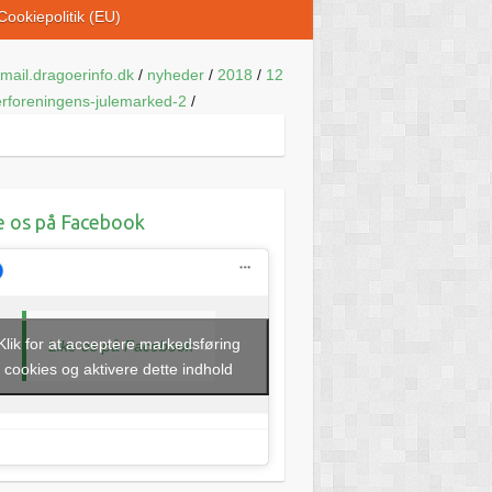
Cookiepolitik (EU)
mail.dragoerinfo.dk
/
nyheder
/
2018
/
12
rforeningens-julemarked-2
/
e os på Facebook
Klik for at acceptere markedsføring
Like os på Facebook
cookies og aktivere dette indhold