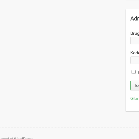
Adm
Bru
Kod
H
Gle