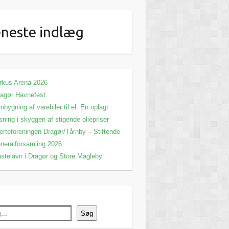
neste indlæg
rkus Arena 2026
agør Havnefest
bygning af varebiler til el: En oplagt
sning i skyggen af stigende oliepriser
erteforeningen Dragør/Tårnby – Stiftende
neralforsamling 2026
stelavn i Dragør og Store Magleby
Søg