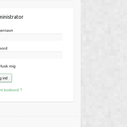
inistrator
gernavn
eord
usk mig
mt kodeord ?