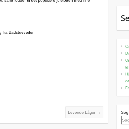
 samt lodder til det populære julelotteri med fine
Se
g fra Badstuevælen
Ci
Dr
Om
lø
Hj
ge
Fa
Levende Låger
→
Søg