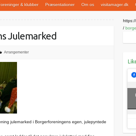
oreninger & klubber
Præsentationer
Om os
visitamager.dk
https://
/
borge
ns Julemarked
Arrangementer
Lik
ening julemarked i Borgerforeningens egen, julepyntede