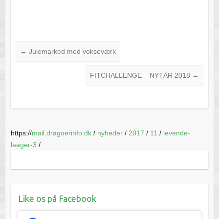
←
Julemarked med vokseværk
FITCHALLENGE – NYTÅR 2018
→
https://
mail.dragoerinfo.dk
/
nyheder
/
2017
/
11
/
levende-
laager-3
/
Like os på Facebook