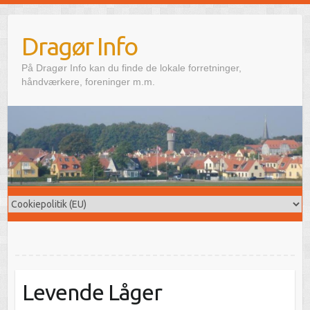
Skip
to
Dragør Info
content
På Dragør Info kan du finde de lokale forretninger,
håndværkere, foreninger m.m.
Levende Låger