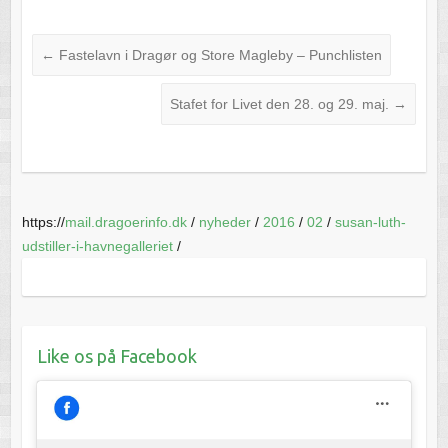
←
Fastelavn i Dragør og Store Magleby – Punchlisten
Stafet for Livet den 28. og 29. maj.
→
https://
mail.dragoerinfo.dk
/
nyheder
/
2016
/
02
/
susan-luth-
udstiller-i-havnegalleriet
/
Like os på Facebook