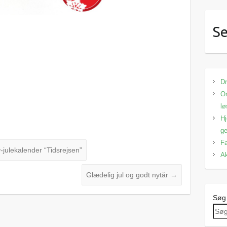
Se
Dr
Om
lø
Hj
ge
Fa
v-julekalender “Tidsrejsen”
Ak
Glædelig jul og godt nytår
→
Søg