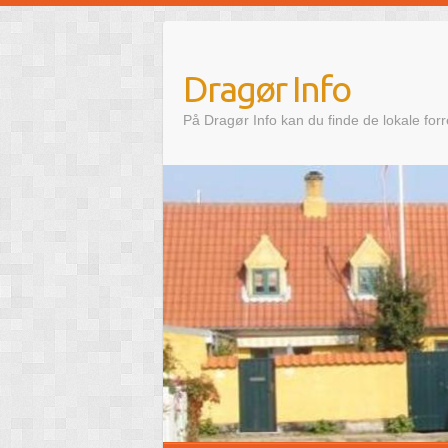
Skip
to
content
Dragør Info
På Dragør Info kan du finde de lokale for