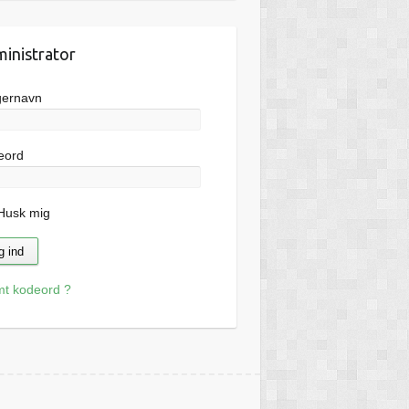
inistrator
gernavn
eord
usk mig
mt kodeord ?