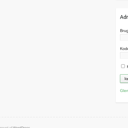
Adm
Bru
Kod
H
Gle