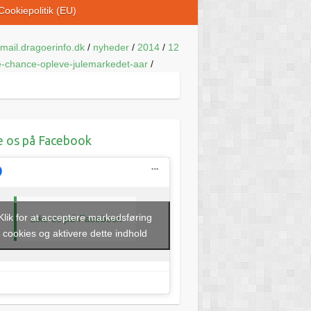
Cookiepolitik (EU)
mail.dragoerinfo.dk
/
nyheder
/
2014
/
12
e-chance-opleve-julemarkedet-aar
/
e os på Facebook
Klik for at acceptere markedsføring
Like os på Facebook
cookies og aktivere dette indhold