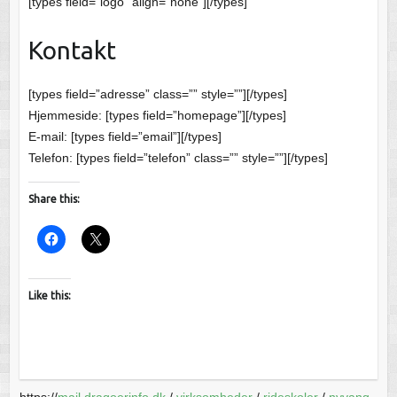
[types field=”logo” align=”none”][/types]
Kontakt
[types field=”adresse” class=”” style=””][/types]
Hjemmeside: [types field=”homepage”][/types]
E-mail: [types field=”email”][/types]
Telefon: [types field=”telefon” class=”” style=””][/types]
Share this:
Like this:
https://
mail.dragoerinfo.dk
/
virksomheder
/
rideskoler
/
nyvang-