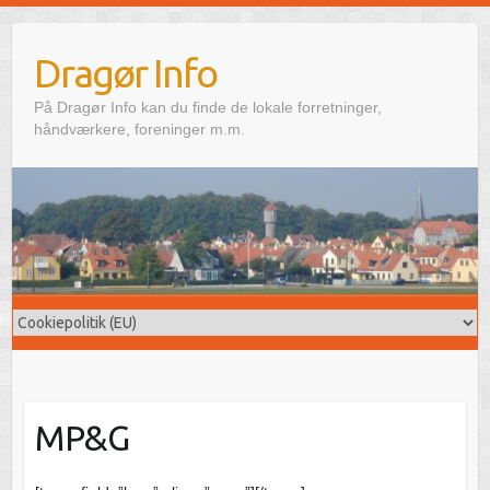
Skip
to
Dragør Info
content
På Dragør Info kan du finde de lokale forretninger,
håndværkere, foreninger m.m.
MP&G