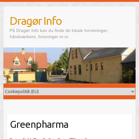
Skip
to
Dragør Info
content
På Dragør Info kan du finde de lokale forretninger,
håndværkere, foreninger m.m.
Greenpharma