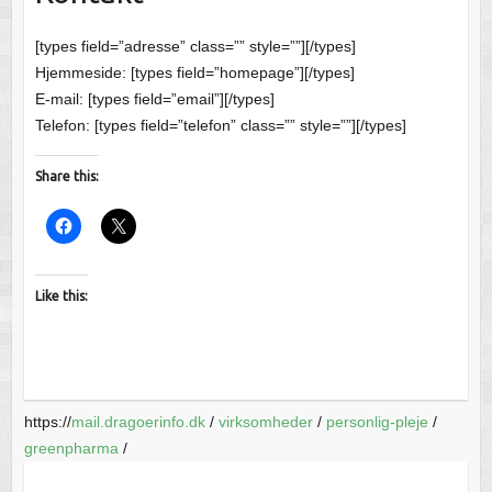
[types field=”adresse” class=”” style=””][/types]
Hjemmeside: [types field=”homepage”][/types]
E-mail: [types field=”email”][/types]
Telefon: [types field=”telefon” class=”” style=””][/types]
Share this:
Like this:
https://
mail.dragoerinfo.dk
/
virksomheder
/
personlig-pleje
/
greenpharma
/