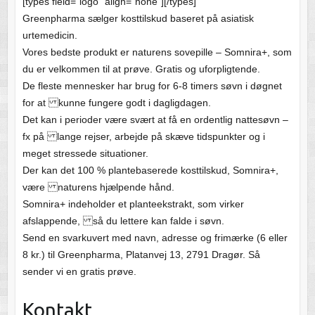
[types field=”logo” align=”none”][/types]
Greenpharma sælger kosttilskud baseret på asiatisk
urtemedicin.
Vores bedste produkt er naturens sovepille – Somnira+, som
du er velkommen til at prøve. Gratis og uforpligtende.
De fleste mennesker har brug for 6-8 timers søvn i døgnet
for at kunne fungere godt i dagligdagen.
Det kan i perioder være svært at få en ordentlig nattesøvn –
fx på lange rejser, arbejde på skæve tidspunkter og i
meget stressede situationer.
Der kan det 100 % plantebaserede kosttilskud, Somnira+,
være naturens hjælpende hånd.
Somnira+ indeholder et planteekstrakt, som virker
afslappende, så du lettere kan falde i søvn.
Send en svarkuvert med navn, adresse og frimærke (6 eller
8 kr.) til Greenpharma, Platanvej 13, 2791 Dragør. Så
sender vi en gratis prøve.
Kontakt