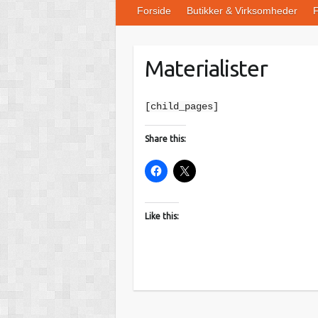
Forside
Butikker & Virksomheder
F
Materialister
[child_pages]
Share this:
Like this: