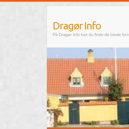
Skip
to
content
Dragør Info
På Dragør Info kan du finde de lokale for