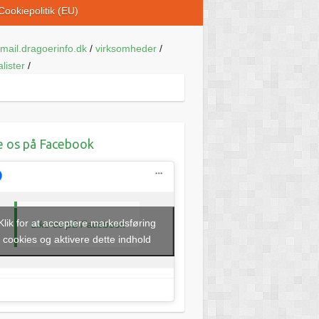
Cookiepolitik (EU)
mail.dragoerinfo.dk
/
virksomheder
/
lister
/
e os på Facebook
Klik for at acceptere markedsføring
Like os på Facebook
cookies og aktivere dette indhold