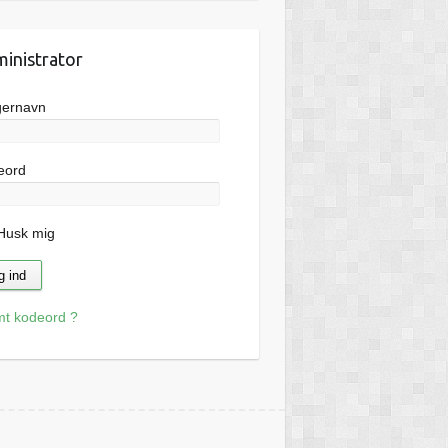
inistrator
gernavn
eord
usk mig
mt kodeord ?