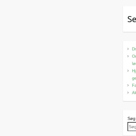
Se
Dr
Om
lø
Hj
ge
Fa
Ak
Søg