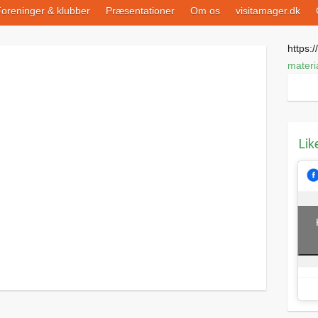
oreninger & klubber
Præsentationer
Om os
visitamager.dk
https://
materia
Lik