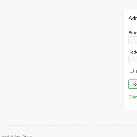
Adm
Bru
Kod
H
Gle