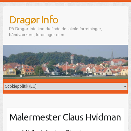
Skip
to
Dragør Info
content
På Dragør Info kan du finde de lokale forretninger,
håndværkere, foreninger m.m.
Malermester Claus Hvidman