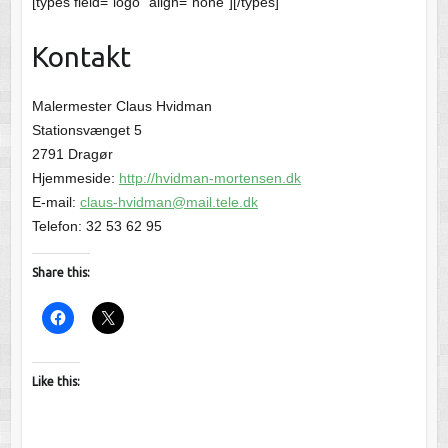
[types field=”logo” align=”none”][/types]
Kontakt
Malermester Claus Hvidman
Stationsvænget 5
2791 Dragør
Hjemmeside:
http://hvidman-mortensen.dk
E-mail:
claus-hvidman@mail.tele.dk
Telefon: 32 53 62 95
Share this:
Like this: