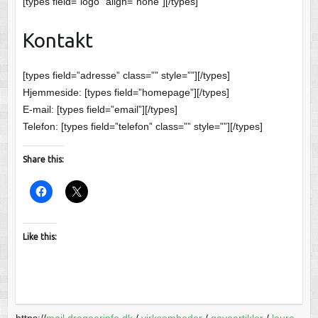
[types field=”logo” align=”none”][/types]
Kontakt
[types field=”adresse” class=”” style=””][/types]
Hjemmeside: [types field=”homepage”][/types]
E-mail: [types field=”email”][/types]
Telefon: [types field=”telefon” class=”” style=””][/types]
Share this:
Like this:
https://
mail.dragoerinfo.dk
/
virksomheder
/
gaveartikler
/
laura-