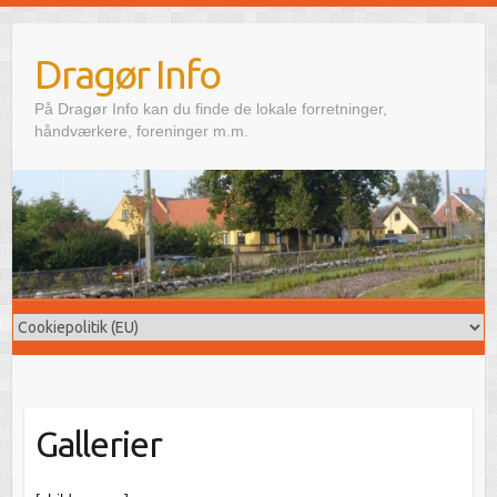
Skip
to
Dragør Info
content
På Dragør Info kan du finde de lokale forretninger,
håndværkere, foreninger m.m.
Gallerier