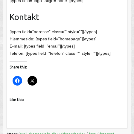
[types field=”logo” align=”none”][/types]
Kontakt
[types field=”adresse” class=”” style=””][/types]
Hjemmeside: [types field=”homepage”][/types]
E-mail: [types field=”email”][/types]
Telefon: [types field=”telefon” class=”” style=””][/types]
Share this:
Like this:
https://
mail.dragoerinfo.dk
/
virksomheder
/
foto
/
fotograf-