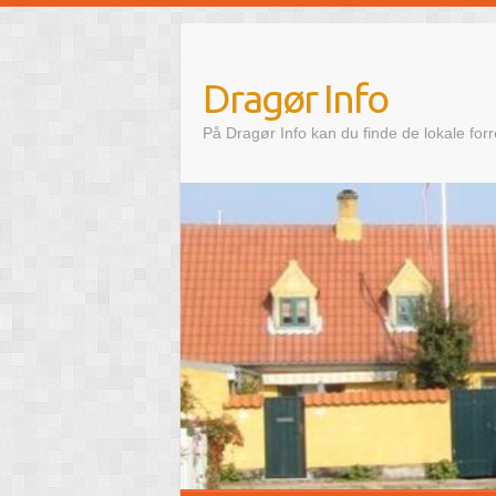
Skip
to
content
Dragør Info
På Dragør Info kan du finde de lokale for