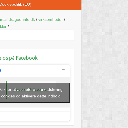
Cookiepolitik (EU)
mail.dragoerinfo.dk
/
virksomheder
/
ikler
/
e os på Facebook
Klik for at acceptere markedsføring
Like os på Facebook
cookies og aktivere dette indhold