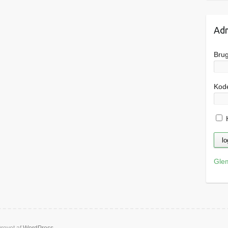
Adm
Bru
Kod
H
Gle