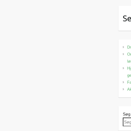
Se
Dr
Om
lø
Hj
ge
Fa
Ak
Søg