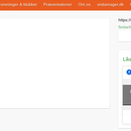
oreninger & klubber
Præsentationer
Om os
visitamager.dk
https://
festart
Lik