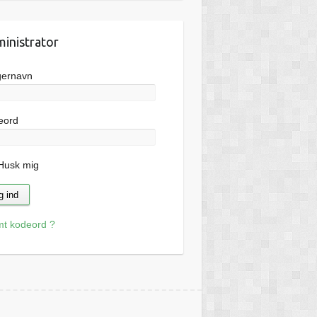
inistrator
gernavn
eord
usk mig
mt kodeord ?