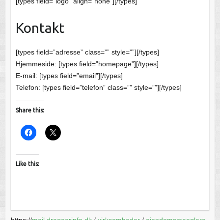
[types field=”logo” align=”none”][/types]
Kontakt
[types field=”adresse” class=”” style=””][/types]
Hjemmeside: [types field=”homepage”][/types]
E-mail: [types field=”email”][/types]
Telefon: [types field=”telefon” class=”” style=””][/types]
Share this:
Like this:
https://
mail.dragoerinfo.dk
/
virksomheder
/
ejendomsmaeglere