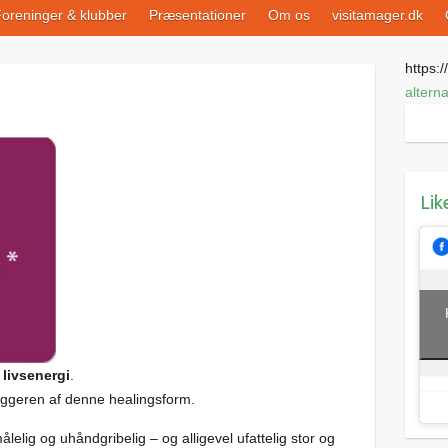
oreninger & klubber
Præsentationer
Om os
visitamager.dk
https://
altern
Lik
 livsenergi
.
ggeren af denne healingsform.
målelig og uhåndgribelig – og alligevel ufattelig stor og