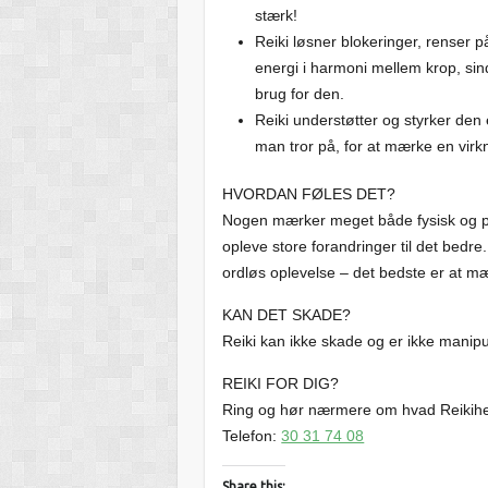
stærk!
Reiki løsner blokeringer, renser p
energi i harmoni mellem krop, sin
brug for den.
Reiki understøtter og styrker den
man tror på, for at mærke en virk
HVORDAN FØLES DET?
Nogen mærker meget både fysisk og ps
opleve store forandringer til det bedre
ordløs oplevelse – det bedste er at m
KAN DET SKADE?
Reiki kan ikke skade og er ikke manipu
REIKI FOR DIG?
Ring og hør nærmere om hvad Reikihea
Telefon:
30 31 74 08
Share this: