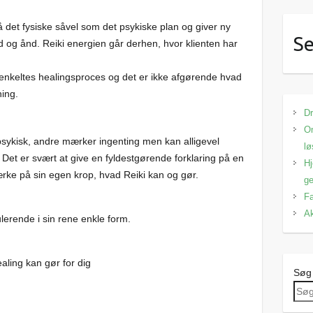
å det fysiske såvel som det psykiske plan og giver ny
Se
d og ånd. Reiki energien går derhen, hvor klienten har
 enkeltes healingsproces og det er ikke afgørende hvad
ning.
Dr
Om
ykisk, andre mærker ingenting men kan alligevel
lø
. Det er svært at give en fyldestgørende forklaring på en
Hj
ærke på sin egen krop, hvad Reiki kan og gør.
ge
Fa
Ak
lerende i sin rene enkle form.
ling kan gør for dig
Søg