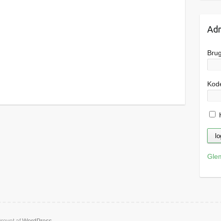
Adm
Bru
Kod
H
Gle