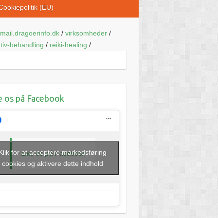
Cookiepolitik (EU)
mail.dragoerinfo.dk
/
virksomheder
/
ativ-behandling
/
reiki-healing
/
e os på Facebook
Klik for at acceptere markedsføring
Like os på Facebook
cookies og aktivere dette indhold