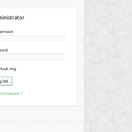
inistrator
gernavn
eord
usk mig
mt kodeord ?