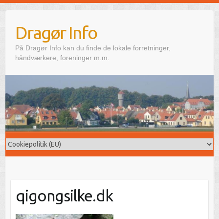
Skip
to
Dragør Info
content
På Dragør Info kan du finde de lokale forretninger,
håndværkere, foreninger m.m.
qigongsilke.dk