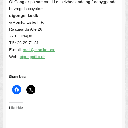
Qi Gong er på samme tid et selvhealende og forebyggende
bevægelsessystem.
qigongsilke.dk
v/Monika Lisbeth P.
Raagaards Alle 26
2791 Dragør
Tlf.: 26 29 71 51
E-mail:
mail@monika.one
Web:
qigongsilke.dk
Share this:
Like this: