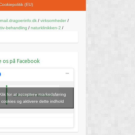
Cookiepolitik (EU)
mail.dragoerinfo.dk
/
virksomheder
/
ativ-behandling
/
naturklinikken-2
/
e os på Facebook
Klik for at acceptere markedsføring
Like os på Facebook
cookies og aktivere dette indhold