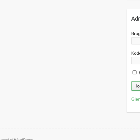
Adm
Bru
Kod
H
Gle