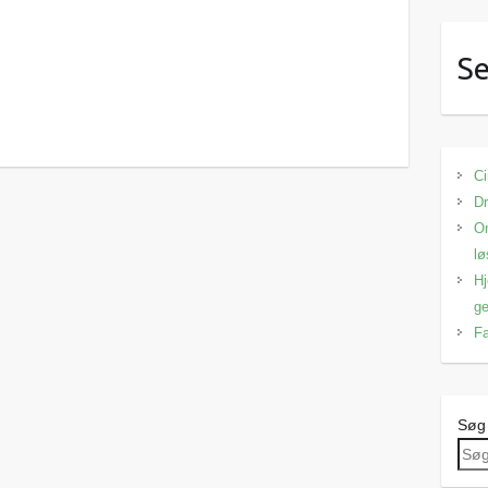
Se
Ci
Dr
Om
lø
Hj
ge
Fa
Søg