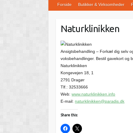
Forside
Butikker & Virksomheder
F
Naturklinikken
Ansigtsbehandling – Forkæl dig selv og
voksbehandlinger. Bestil gavekort og bo
Naturklinikken
Kongevejen 18, 1
2791 Dragør
Tlf.: 32533666
Web:
www.naturklinikken.info
E-mail:
naturklinikken@paradis.dk
Share this: