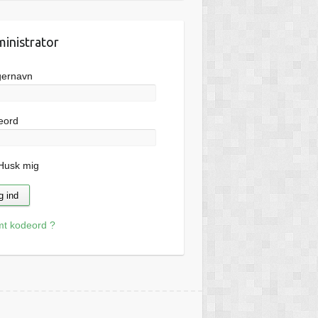
inistrator
gernavn
eord
usk mig
mt kodeord ?