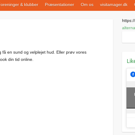
oreninger & klubber
Præsentationer
Om os
visitamager.dk
https://
altern
 få en sund og velplejet hud. Eller prøv vores
ok din tid online.
Lik