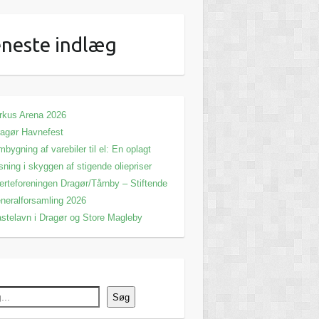
neste indlæg
rkus Arena 2026
agør Havnefest
bygning af varebiler til el: En oplagt
sning i skyggen af stigende oliepriser
erteforeningen Dragør/Tårnby – Stiftende
neralforsamling 2026
stelavn i Dragør og Store Magleby
Søg