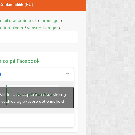
Cookiepolitik (EU)
mail.dragoerinfo.dk
/
foreninger
/
ke-foreninger
/
venstre-i-dragor
/
e os på Facebook
Klik for at acceptere markedsføring
Like os på Facebook
cookies og aktivere dette indhold