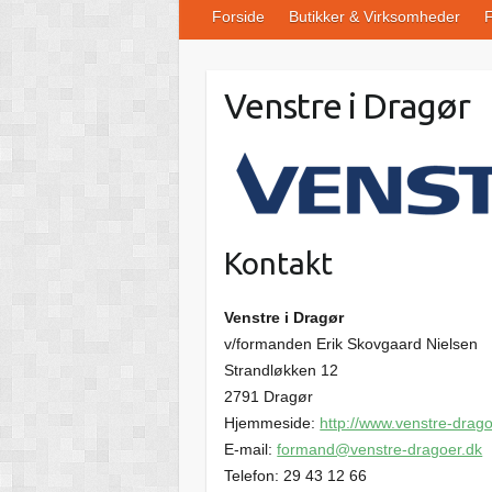
Forside
Butikker & Virksomheder
F
Venstre i Dragør
Kontakt
Venstre i Dragør
v/formanden Erik Skovgaard Nielsen
Strandløkken 12
2791 Dragør
Hjemmeside:
http://www.venstre-drago
E-mail:
formand@venstre-dragoer.dk
Telefon: 29 43 12 66