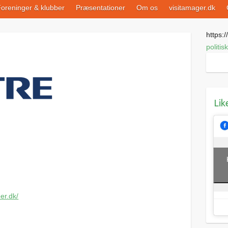
oreninger & klubber
Præsentationer
Om os
visitamager.dk
https://
politis
Lik
er.dk/