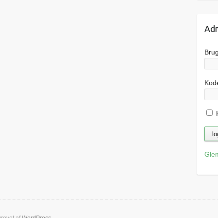
Adm
Bru
Kod
H
Gle