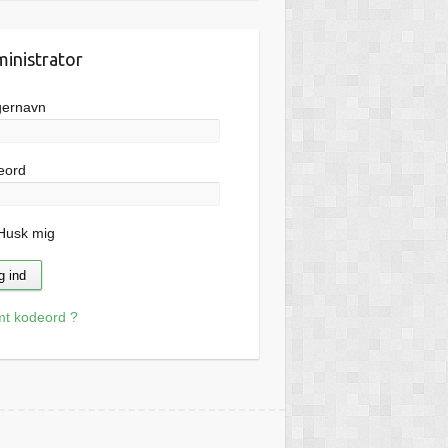
inistrator
gernavn
eord
usk mig
mt kodeord ?