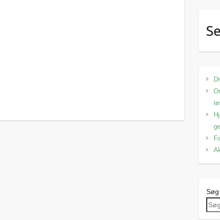
Se
Dr
Om
lø
Hj
ge
Fa
Ak
Søg